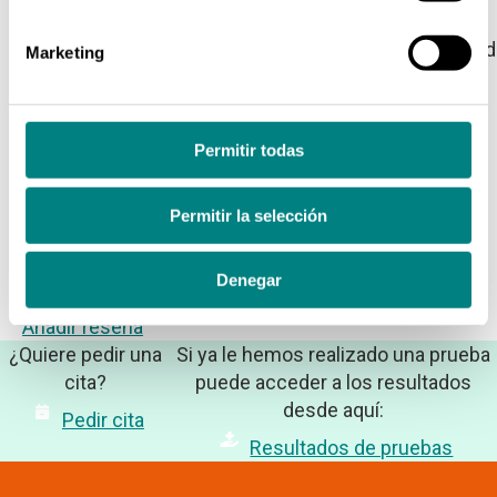
1989-1995 Licenciado en
Medicina y Cirugía.
Facultad
Marketing
de Medicina. Universidad de
Córdoba
Permitir todas
Permitir la selección
Ayudanos y deja tu reseña en Google
Entra en la ficha de cada uno de nuestros centros y
Denegar
valora tu experiencia con nosotros
Añadir reseña
¿Quiere pedir una
Si ya le hemos realizado una prueba
cita?
puede acceder a los resultados
desde aquí:
Pedir cita
Resultados de pruebas