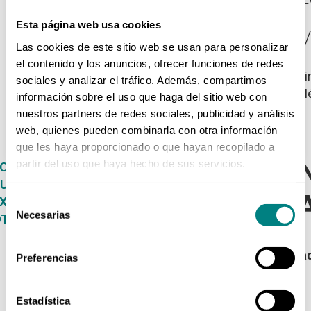
Esta página web usa cookies
V
Las cookies de este sitio web se usan para personalizar
el contenido y los anuncios, ofrecer funciones de redes
Di
sociales y analizar el tráfico. Además, compartimos
Mé
información sobre el uso que haga del sitio web con
nuestros partners de redes sociales, publicidad y análisis
web, quienes pueden combinarla con otra información
que les haya proporcionado o que hayan recopilado a
FORMACIÓ
partir del uso que haya hecho de sus servicios.
ORMACIÓN ACADÉMICA
UBLICACIONES
ACADÉMIC
XPERIENCIA
Selección
Necesarias
de
OTROS
consentimiento
1998-2002 Médico Interno
Residente en la especialida
Preferencias
de Medicina Nuclear
en la
Clínica Universitaria de
Estadística
Navarra