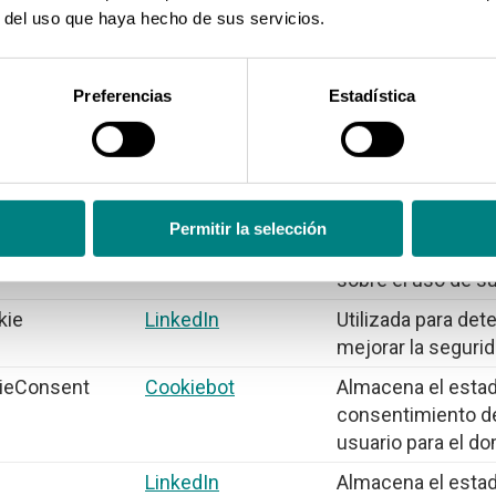
captcha
Google
Esta cookie se util
r del uso que haya hecho de sus servicios.
entre humanos y b
beneficioso para l
Preferencias
Estadística
objeto de elaborar
sobre el uso de s
ECAPTCHA
Google
Esta cookie se util
entre humanos y b
beneficioso para l
Permitir la selección
objeto de elaborar
sobre el uso de s
kie
LinkedIn
Utilizada para det
mejorar la segurid
ieConsent
Cookiebot
Almacena el esta
consentimiento de
usuario para el do
LinkedIn
Almacena el esta