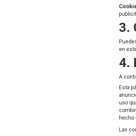
Cookie
publici
3.
Puedes
en est
4.
A conti
Esta pá
anunci
uso qu
combin
hecho 
Las co