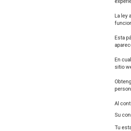
experie
La ley
funcio
Esta pá
aparec
En cua
sitio w
Obteng
persona
Al cont
Su con
Tu est