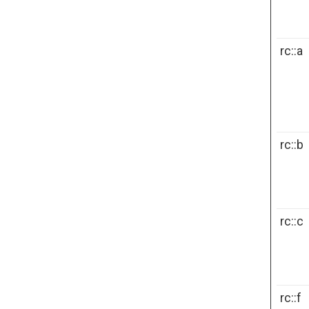
rc::a
rc::b
rc::c
rc::f