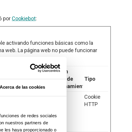
6 por
Cookiebot
:
ble activando funciones básicas como la
ina web. La página web no puede funcionar
Duración
máxima de
Tipo
almacenamiento
Acerca de las cookies
iza para distinguir
1 día
Cookie
ots. Esto es
HTTP
a web con el
 funciones de redes sociales
 informes válidos
con nuestros partners de
u web.
ue les haya proporcionado o