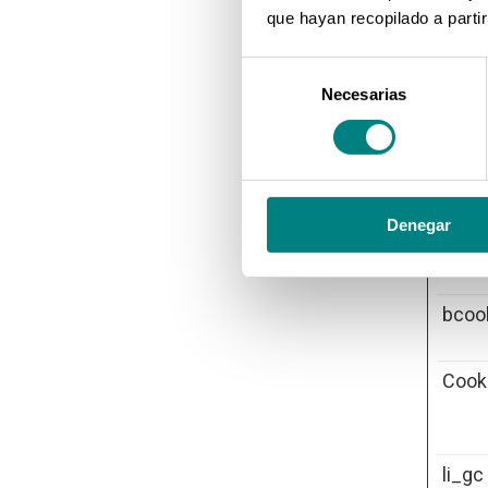
_gre
que hayan recopilado a parti
Selección
Necesarias
de
consentimiento
_GR
Denegar
bcoo
Cook
li_gc