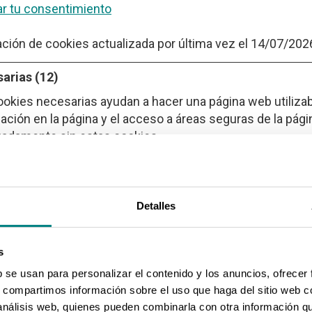
r tu consentimiento
ación de cookies actualizada por última vez el 14/07/202
arias (12)
ookies necesarias ayudan a hacer una página web utiliza
ación en la página y el acceso a áreas seguras de la pág
adamente sin estas cookies.
bre
Proveedor
Propósito
Detalles
_bm
LinkedIn
Esta cookie se util
entre humanos y b
s
beneficioso para l
b se usan para personalizar el contenido y los anuncios, ofrecer
objeto de elaborar
s, compartimos información sobre el uso que haga del sitio web 
sobre el uso de s
 análisis web, quienes pueden combinarla con otra información q