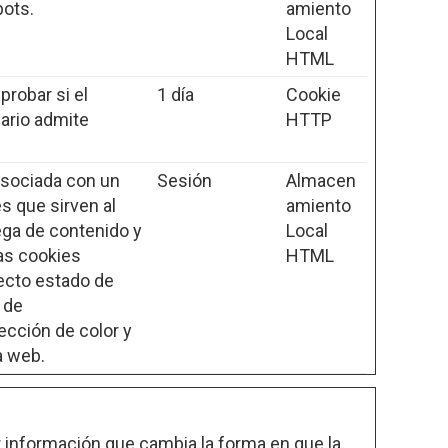
bots.
amiento
Local
HTML
probar si el
1 día
Cookie
ario admite
HTTP
asociada con un
Sesión
Almacen
s que sirven al
amiento
ega de contenido y
Local
as cookies
HTML
ecto estado de
 de
ección de color y
a web.
r información que cambia la forma en que la