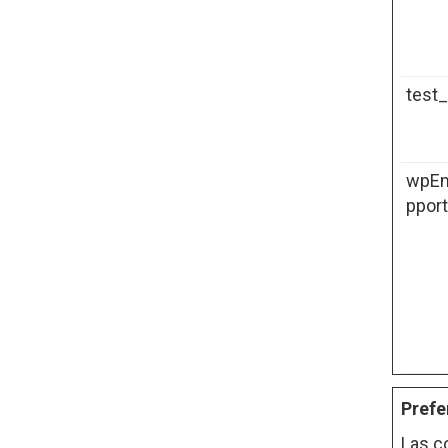
test
wpEm
ppor
Prefe
Las c