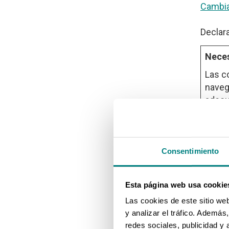
Cambia
Declar
Neces
Las c
naveg
adecu
Nom
Consentimiento
__cf
Esta página web usa cookie
Las cookies de este sitio we
y analizar el tráfico. Ademá
redes sociales, publicidad y