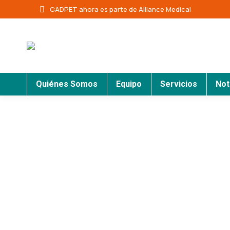
CADPET ahora es parte de Alliance Medical
Quiénes Somos
Equipo
Servicios
Not