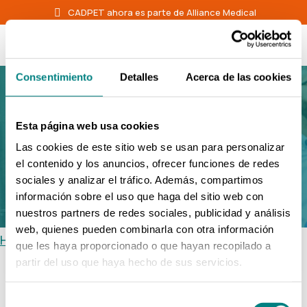
CADPET ahora es parte de Alliance Medical
Consentimiento
Detalles
Acerca de las cookies
Esta página web usa cookies
Las cookies de este sitio web se usan para personalizar
el contenido y los anuncios, ofrecer funciones de redes
sociales y analizar el tráfico. Además, compartimos
María Eugenia
información sobre el uso que haga del sitio web con
nuestros partners de redes sociales, publicidad y análisis
Lillo García
web, quienes pueden combinarla con otra información
Home
/
Equipo
/
María Eugenia Lillo García
que les haya proporcionado o que hayan recopilado a
partir del uso que haya hecho de sus servicios.
Médico
Selección