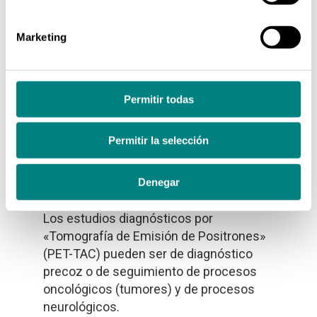
completamente normales. Hemos
incorporado recientemente también el F-
Marketing
Florbetaben, un radiofármaco específico
para el diagnóstico de la enfermedad de
Alzheimer, que se deposita
Permitir todas
específicamente en la placa neurítica de
β-amiloide. Además la F-DOPA se usa
también en el diagnóstico de trastornos
Permitir la selección
motores para diferenciar entre
enfermedad de Parkinson, y síndromes
Denegar
parkinsonianos.
Los estudios diagnósticos por
«Tomografía de Emisión de Positrones»
(PET-TAC) pueden ser de diagnóstico
precoz o de seguimiento de procesos
oncológicos (tumores) y de procesos
neurológicos.