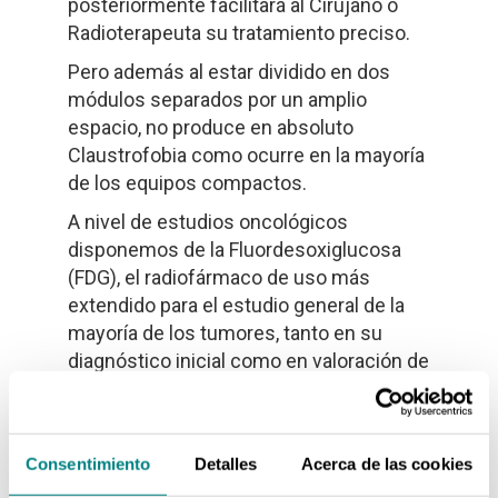
posteriormente facilitará al Cirujano o
Radioterapeuta su tratamiento preciso.
Pero además al estar dividido en dos
módulos separados por un amplio
espacio, no produce en absoluto
Claustrofobia como ocurre en la mayoría
de los equipos compactos.
A nivel de estudios oncológicos
disponemos de la Fluordesoxiglucosa
(FDG), el radiofármaco de uso más
extendido para el estudio general de la
mayoría de los tumores, tanto en su
diagnóstico inicial como en valoración de
respuesta al tratamiento, sospechas de
recidivas, control etc.
También podemos disponer de la F-
Consentimiento
Detalles
Acerca de las cookies
Colina para el estudio específico del