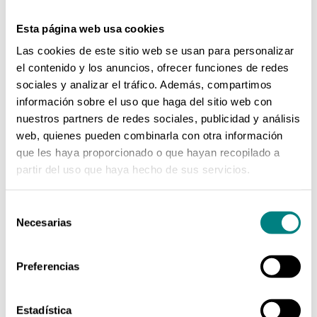
cáncer de próstata, y de la F-DOPA para
valoración de tumores neuroendocrinos
Esta página web usa cookies
(feocromocitomas, cáncer medular de
Las cookies de este sitio web se usan para personalizar
tiroides, tumores glómicos y tumores
el contenido y los anuncios, ofrecer funciones de redes
gastro-entero-pancreáticos). Pero más
sociales y analizar el tráfico. Además, compartimos
recientemente ya podemos contar
información sobre el uso que haga del sitio web con
también con el Flúor-PSMA, cuyo uso en
nuestros partners de redes sociales, publicidad y análisis
el cáncer de próstata tiene unos valores
web, quienes pueden combinarla con otra información
de sensibilidad y especificidad
que les haya proporcionado o que hayan recopilado a
superiores a los obtenidos con F-Colina.
partir del uso que haya hecho de sus servicios.
En neurología, mediante los estudios
Selección
PET-TAC con FDG podemos discriminar
Necesarias
de
patrones metabólicos de diferentes
consentimiento
tipos de demencia, pudiendo incluso
descartar o hacer sospechar el
Preferencias
diagnóstico en fases muy tempranas,
cuando otras pruebas como la
Estadística
resonancia magnética son