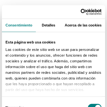
Consentimiento
Detalles
Acerca de las cookies
Esta página web usa cookies
ABC de Córdoba – El Hospital
Las cookies de este sitio web se usan para personalizar
San Juan de Dios de Córdoba
el contenido y los anuncios, ofrecer funciones de redes
inaugura su nueva unidad de
sociales y analizar el tráfico. Además, compartimos
Medicina Nuclear
información sobre el uso que haga del sitio web con
nuestros partners de redes sociales, publicidad y análisis
El Hospital San Juan de Dios de Córdoba
web, quienes pueden combinarla con otra información
inaugura su nueva unidad de Medicina
que les haya proporcionado o que hayan recopilado a
Nuclear El Hospital San Juan de Dios de
partir del uso que haya hecho de sus servicios.
Córdoba ha inaugurado la unidad de Medicina
Nuclear, fruto del acuerdo de colaboración
Selección
firmado con la empresa Centro Avanzado de