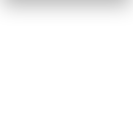
medicina nuclear
El Hospital San Juan de Dios de Córdoba
inaugura su nueva unidad de medicina
nuclear El Hospital San Juan de Dios de
Córdoba ha inaugurado este lunes la unidad
de medicina nuclear, fruto del acuerdo de
colaboración firmado con la empresa Centro
Avanzado de Diagnóstico PET (Cadpet). Este
servicio completa de forma integral el
circuito diagnóstico…