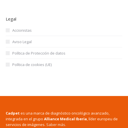
Legal
Accionistas
Aviso Legal
Política de Protección de datos
Política de cookies (UE)
Cadpet
es una marca de diagnóstico oncológico avanzado,
integrada en el grupo
Alliance Medical Iberia
, líder europeu de
servicios de imágenes.
Saber más.