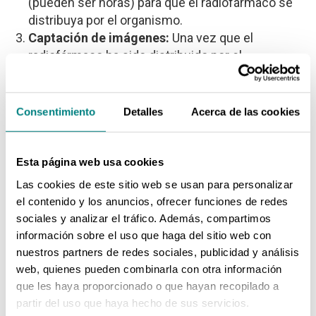
(pueden ser horas) para que el radiofármaco se
distribuya por el organismo.
Captación de imágenes:
Una vez que el
radiofármaco ha sido distribuido por el
organismo, el paciente es colocado en una
camilla bajo una cámara gamma, que se coloca
sobre la zona de interés. Esta cámara detecta la
Consentimiento
Detalles
Acerca de las cookies
radiación emitida por el radiofármaco y genera
imágenes detalladas de la zona de interés.
Finalización y análisis de resultados:
Una vez
Esta página web usa cookies
obtenidas las imágenes, un especialista en
Las cookies de este sitio web se usan para personalizar
medicina nuclear las analiza y elabora un informe
el contenido y los anuncios, ofrecer funciones de redes
detallado. Este informe será enviado al médico
sociales y analizar el tráfico. Además, compartimos
que solicitó la prueba para su interpretación y
información sobre el uso que haga del sitio web con
para determinar los pasos a seguir en el
nuestros partners de redes sociales, publicidad y análisis
diagnóstico y tratamiento del paciente.
web, quienes pueden combinarla con otra información
que les haya proporcionado o que hayan recopilado a
Hay que tener en cuenta que, durante la toma de
partir del uso que haya hecho de sus servicios.
imágenes, es fundamental que el paciente