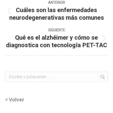
ANTERIOR
entre
Cuáles son las enfermedades
Publicación
neurodegenerativas más comunes
publicaciones
anterior:
SIGUIENTE
Qué es el alzhéimer y cómo se
Publicación
diagnostica con tecnología PET-TAC
siguiente:
Buscar:
< Volver