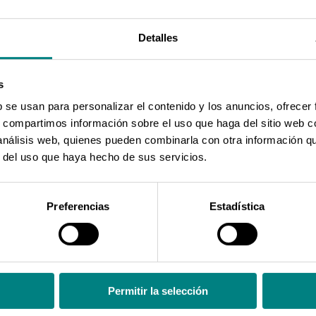
PET TAC?
Detalles
ara ser lo más sencilla posible para el paciente. No obs
s
b se usan para personalizar el contenido y los anuncios, ofrecer
s, compartimos información sobre el uso que haga del sitio web 
as recomendaciones:
 análisis web, quienes pueden combinarla con otra información q
a.
r del uso que haya hecho de sus servicios.
a clínica para favorecer la hidratación y la eliminación, m
la prueba.
os los días previos a la prueba.
Preferencias
Estadística
 actual, especialmente si se toman corticoides.
dientes, etc.)
iofármaco
Permitir la selección
iofármaco. Este medicamento, en su uso más habitual con
te señales detectables por el tomógrafo. No te preocupes