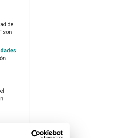
dad de
T son
edades
ión
el
ón
n
jorar
io.