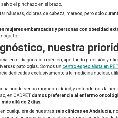
 salvo el pinchazo en el brazo.
ar náuseas, dolores de cabeza, mareos, pero solo duran
 en mujeres embarazadas y personas con obesidad ex
omógrafo.
agnóstico, nuestra priori
ial en el diagnóstico médico, aportando precisión y efic
diversas patologías.
Somos un
centro especialista en PE
a dedicadas exclusivamente a la medicina nuclear, uti
eba puede ser un momento difícil, y entendemos la nec
 eso, en CADPET
damos preferencia al enfermo oncológ
 más allá de 2 días
.
C en cualquiera de nuestras
seis clínicas en Andalucía
, n
as que te acompañará en cada paso, resolviendo tus dud