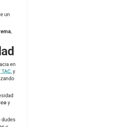
te un
trema
,
dad
acia en
T TAC
, y
lizando
esidad
ico
y
o dudes
as y