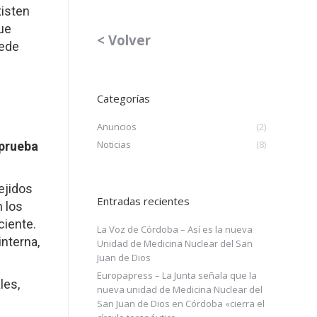
isten
ue
< Volver
uede
Categorías
Anuncios
(2)
Noticias
(8)
prueba
ejidos
Entradas recientes
 los
ciente.
La Voz de Córdoba – Así es la nueva
nterna,
Unidad de Medicina Nuclear del San
Juan de Dios
Europapress – La Junta señala que la
les,
nueva unidad de Medicina Nuclear del
San Juan de Dios en Córdoba «cierra el