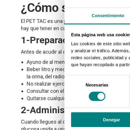
¿Cómo se hace un 
Consentimiento
El PET TAC es una prueba diagnóstica diseñada p
hay que tener en cuenta una serie de pasos:
Esta página web usa cookie
1-Preparación previa
Las cookies de este sitio we
y analizar el tráfico. Ademá
Antes de acudir al centro, debes seguir algun
redes sociales, publicidad y
Ayuno de al menos 6 horas antes de la prueb
que hayan recopilado a parti
Beber litro y medio de agua antes de llegar a l
la orina, del radiofármaco una vez terminada 
Selección
No realizar ejercicio físico intenso o esfuerz
Necesarias
de
Consultar con el médico sobre la medicación
consentimiento
Quitarse cualquier objeto de metal (reloj, pen
2-Administración del rad
Denegar
Cuando llegues al centro, te inyectarán un rad
glucosa unida a una sustancia especial que emi