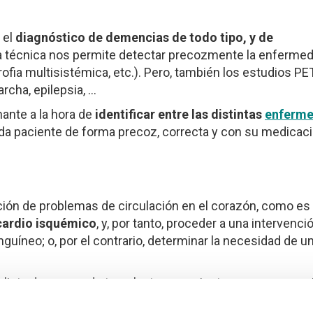
 el
diagnóstico de demencias de todo tipo, y de
ta técnica nos permite detectar precozmente la enferme
ofia multisistémica, etc.). Pero, también los estudios PE
rcha, epilepsia, …
ante a la hora de
identificar entre las distintas
enferm
 cada paciente de forma precoz, correcta y con su medicac
ción de problemas de circulación en el corazón, como es 
ocardio isquémico
, y, por tanto, proceder a una intervenci
nguíneo; o, por el contrario, determinar la necesidad de u
la lista de espera de trasplantes a pacientes que van a me
de un trasplante de corazón, con el consiguiente benefic