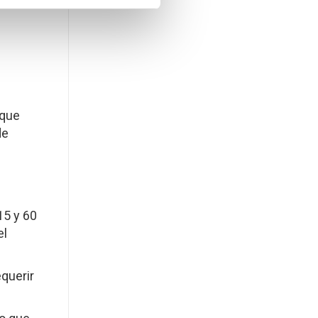
 que
de
15 y 60
el
equerir