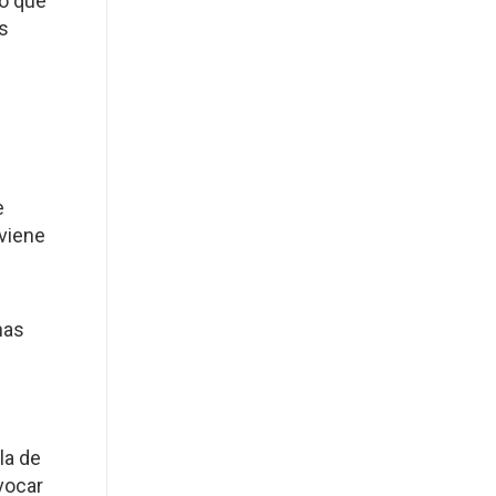
no que
s
e
nviene
nas
la de
vocar