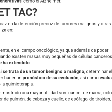
enerativas
, como el Alzheimer.
PET TAC?
icaz en la detección precoz de tumores malignos y otras
iza en:
ente, en el campo oncológico, ya que además de poder
 cuando existen masas muy pequeñas de células canceros
e ha extendido
.
si se trata de un tumor benigno o maligno
, determinar e
der hacer un
pronóstico de su evolución
, así como
evalu
 la quimioterapia.
emostrado una mayor utilidad son: cáncer de mama, color
 de pulmón, de cabeza y cuello, de esófago, de tiroides,