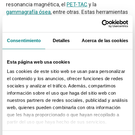
resonancia magnética, el
PET-TAC
y la
gammagrafía ósea
, entre otras. Estas herramientas
son fundamentales para determinar si el cáncer se
ha diseminado a otras partes del cuerpo. En este
sentido, una de las
pruebas más avanzadas para
Consentimiento
Detalles
Acerca de las cookies
el diagnóstico es el PET-TAC
, que combina la
tomografía por emisión de positrones (PET) con la
tomografía computarizada (TAC). Este examen, que
Esta página web usa cookies
desarrollamos en Cadpet, permite
identificar
Las cookies de este sitio web se usan para personalizar
metástasis, incluso en estadios muy iniciales.
el contenido y los anuncios, ofrecer funciones de redes
En la mayoría de los casos, los tumores se
sociales y analizar el tráfico. Además, compartimos
diagnostican en etapas iniciales cuando el tumor
información sobre el uso que haga del sitio web con
está localizado y no hay evidencia detectable de
nuestros partners de redes sociales, publicidad y análisis
metástasis. Sin embargo, alrededor del 20% de los
web, quienes pueden combinarla con otra información
pacientes presentan metástasis o la enfermedad
que les haya proporcionado o que hayan recopilado a
avanzada en el momento del diagnóstico. Además,
partir del uso que haya hecho de sus servicios.
pueden hacerse visibles en controles posteriores,