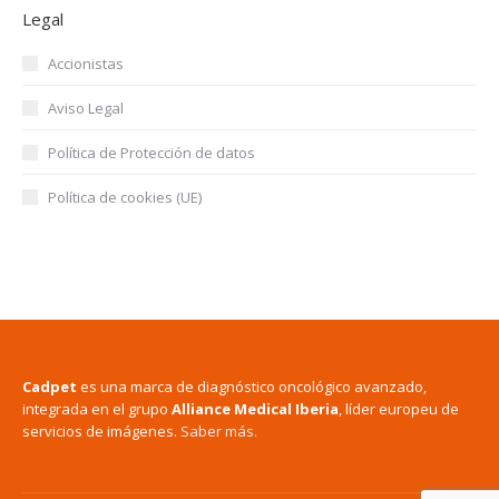
Legal
Accionistas
Aviso Legal
Política de Protección de datos
Política de cookies (UE)
Cadpet
es una marca de diagnóstico oncológico avanzado,
integrada en el grupo
Alliance Medical Iberia
, líder europeu de
servicios de imágenes.
Saber más.