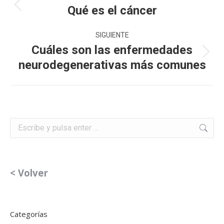
entre
Qué es el cáncer
Publicación
anterior:
publicaciones
SIGUIENTE
Cuáles son las enfermedades
Publicación
neurodegenerativas más comunes
siguiente:
Buscar:
< Volver
Categorías